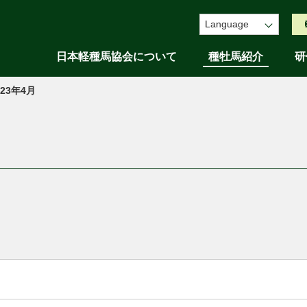
Language
日本軽種馬協会について
種牡馬紹介
研
023年4月