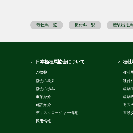
種牡馬一覧
種付料一覧
産駒出走
日本軽種馬協会について
種牡
ご挨拶
種牡
協会の概要
種付
協会の歩み
産駒
事業紹介
産駒
施設紹介
過去
ディスクロージャー情報
書類
採用情報