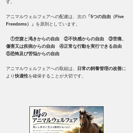
す。
アニマルウェルフェアへの配慮は、次の
「5つの自由（Five
Freedoms）」
を原則としています。
①空腹と渇きからの自由 ②不快感からの自由 ③苦痛、
傷害又は疾病からの自由 ④正常な行動を実行できる自由
⑤恐怖及び苦悩からの自由
アニマルウェルフェアへの取組は、
日常の飼養管理の改善
に
より
快適性
を確保することが大切です。