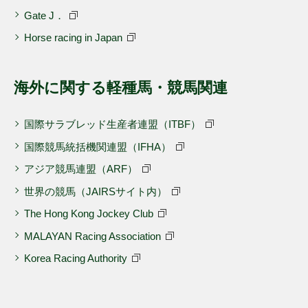
Gate J．
Horse racing in Japan
海外に関する軽種馬・競馬関連
国際サラブレッド生産者連盟（ITBF）
国際競馬統括機関連盟（IFHA）
アジア競馬連盟（ARF）
世界の競馬（JAIRSサイト内）
The Hong Kong Jockey Club
MALAYAN Racing Association
Korea Racing Authority