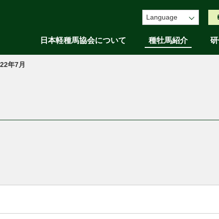
Language
日本軽種馬協会について
種牡馬紹介
研
022年7月