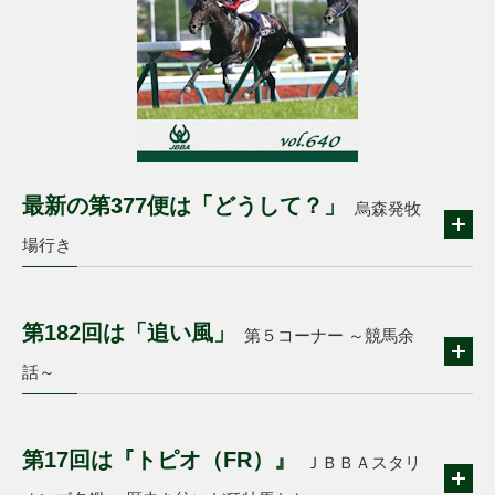
最新の第377便は「どうして？」
烏森発牧
場行き
第182回は「追い風」
第５コーナー ～競馬余
話～
第17回は『トピオ（FR）』
ＪＢＢＡスタリ