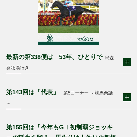
最新の第338便は 53年、ひとりで
烏森
発牧場行き
第143回は「代表」
第5コーナー ～競馬余話
～
第155回は「今年もGⅠ初制覇ジョッキ