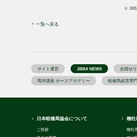
※ J
一覧へ戻る
サイト運営
JBBA NEWS
全国せり
馬学講座 ホースアカデミー
軽種馬経営専
日本軽種馬協会について
種牡
ご挨拶
種牡