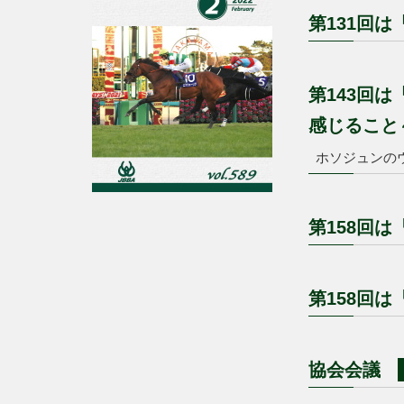
第131回
第143回
感じること
ホソジュンの
第158回は
第158回は『N
協会会議