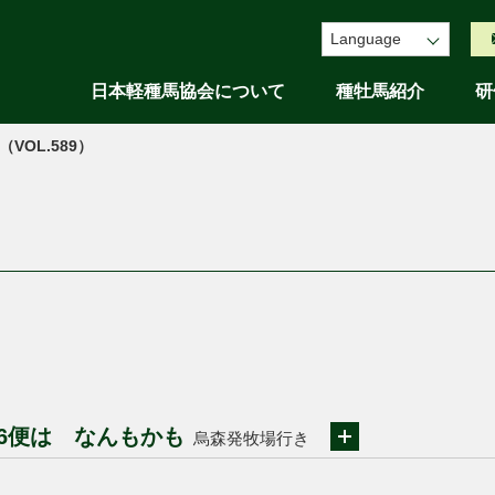
Language
日本軽種馬協会について
種牡馬紹介
研
（VOL.589）
26便は なんもかも
烏森発牧場行き