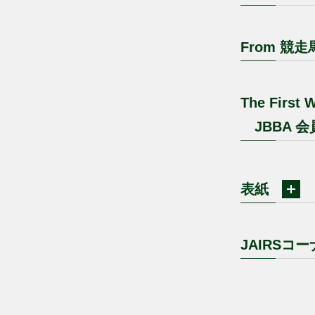
From 
The First 
JBBA 会員
表紙
JAIRS