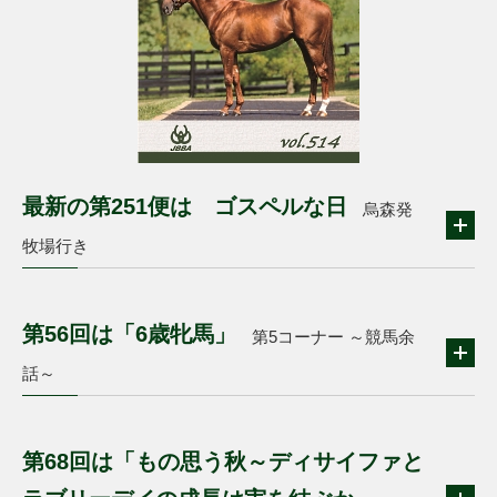
最新の第251便は ゴスペルな日
烏森発
牧場行き
第56回は「6歳牝馬」
第5コーナー ～競馬余
話～
第68回は「もの思う秋～ディサイファと