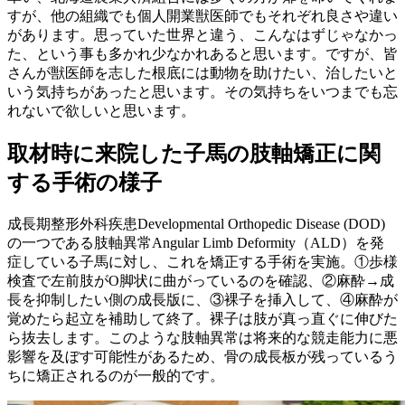
すが、他の組織でも個人開業獣医師でもそれぞれ良さや違い
があります。思っていた世界と違う、こんなはずじゃなかっ
た、という事も多かれ少なかれあると思います。ですが、皆
さんが獣医師を志した根底には動物を助けたい、治したいと
いう気持ちがあったと思います。その気持ちをいつまでも忘
れないで欲しいと思います。
取材時に来院した子馬の肢軸矯正に関
する手術の様子
成長期整形外科疾患Developmental Orthopedic Disease (DOD)
の一つである肢軸異常Angular Limb Deformity（ALD）を発
症している子馬に対し、これを矯正する手術を実施。①歩様
検査で左前肢がO脚状に曲がっているのを確認、②麻酔→成
長を抑制したい側の成長版に、③裸子を挿入して、④麻酔が
覚めたら起立を補助して終了。裸子は肢が真っ直ぐに伸びた
ら抜去します。このような肢軸異常は将来的な競走能力に悪
影響を及ぼす可能性があるため、骨の成長板が残っているう
ちに矯正されるのが一般的です。