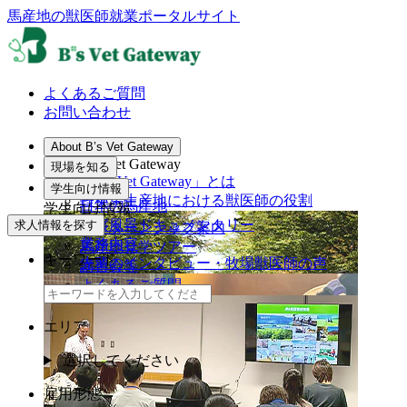
馬産地の獣医師
就業ポータルサイト
よくあるご質問
お問い合わせ
About B’s Vet Gateway
About B’s Vet Gateway
現場を知る
「B’s Vet Gateway」とは
現場を知る
学生向け情報
軽種馬生産地における獣医師の役割
日本の馬産地
学生向け情報
診察風景ドキュメンタリー
求人情報を探す
インターンシップ案内
業務内容
馬産地見学ツアー
キーワード
先輩のインタビュー・牧場獣医師の声
講習会等
よくあるご質問
エリア
選択してください
雇用形態
閉じる