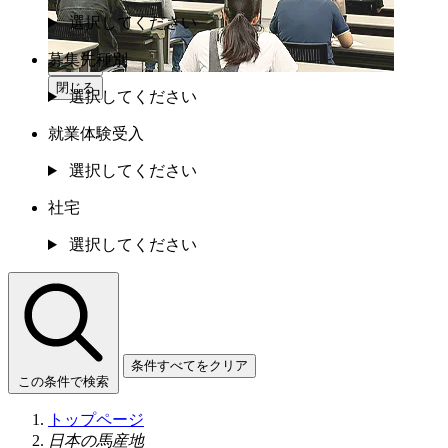
選択してください
募集先種別
閉じる
閉じる
選択してください
就業体験受入
選択してください
社宅
選択してください
条件すべてをクリア
この条件で検索
トップページ
日本の馬産地